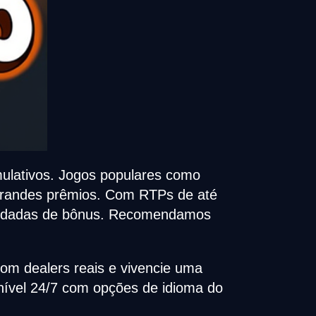
mulativos. Jogos populares como
e grandes prêmios. Com RTPs de até
rodadas de bônus. Recomendamos
 com dealers reais e vivencie uma
onível 24/7 com opções de idioma do