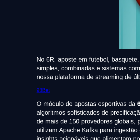
No 6R, aposte em futebol, basquete, 
simples, combinadas e sistemas com 
nossa plataforma de streaming de úl
93Bet
O módulo de apostas esportivas da
algoritmos sofisticados de precificaç
de mais de 150 provedores globais, p
utilizam Apache Kafka para ingestão
insights acionáveis que alimentam n