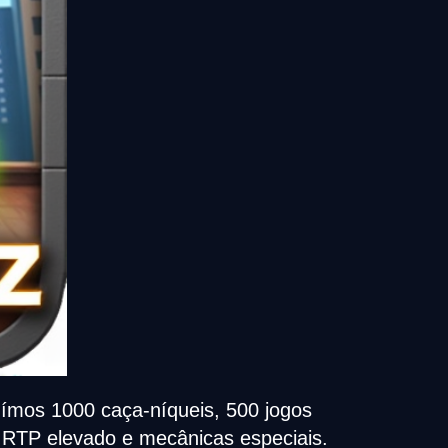
ímos 1000 caça-níqueis, 500 jogos
, RTP elevado e mecânicas especiais.