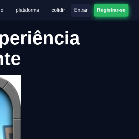
no
plataforma
colidir
Entrar
Registrar-se
periência
nte