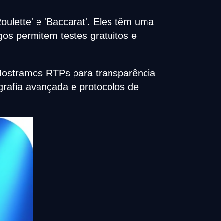
ulette' e 'Baccarat'. Eles têm uma
os permitem testes gratuitos e
ostramos RTPs para transparência
rafia avançada e protocolos de