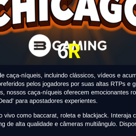
 caça-níqueis, incluindo clássicos, vídeos e acu
 preferidos pelos jogadores por suas altas RTPs 
s, nossos caça-níqueis oferecem emocionantes 
f Dead' para apostadores experientes.
o vivo como baccarat, roleta e blackjack. Interaja
ing de alta qualidade e câmeras multiângulo. Disp