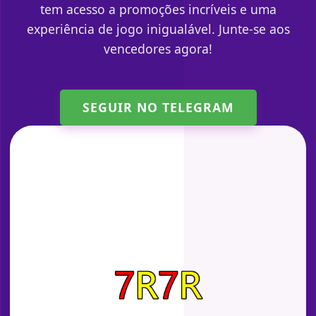
tem acesso a promoções incríveis e uma
experiência de jogo inigualável. Junte-se aos
vencedores agora!
SEGUIR NO TELEGRAM