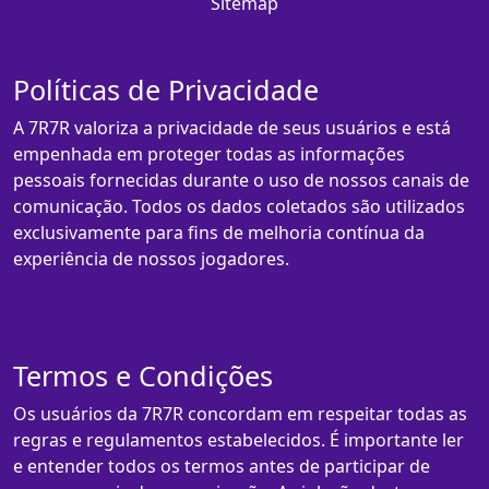
Sitemap
Políticas de Privacidade
A 7R7R valoriza a privacidade de seus usuários e está
empenhada em proteger todas as informações
pessoais fornecidas durante o uso de nossos canais de
comunicação. Todos os dados coletados são utilizados
exclusivamente para fins de melhoria contínua da
experiência de nossos jogadores.
Termos e Condições
Os usuários da 7R7R concordam em respeitar todas as
regras e regulamentos estabelecidos. É importante ler
e entender todos os termos antes de participar de