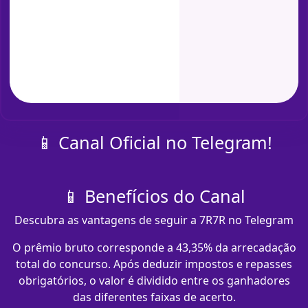
📱 Canal Oficial no Telegram!
📱 Benefícios do Canal
Descubra as vantagens de seguir a 7R7R no Telegram
O prêmio bruto corresponde a 43,35% da arrecadação
total do concurso. Após deduzir impostos e repasses
obrigatórios, o valor é dividido entre os ganhadores
das diferentes faixas de acerto.