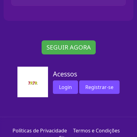
SEGUIR AGORA
Acessos
Login
Registrar-se
Políticas de Privacidade
Termos e Condições