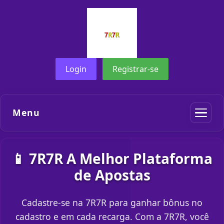
Login
Registrar-se
Menu
📱 7R7R A Melhor Plataforma
de Apostas
Cadastre-se na 7R7R para ganhar bônus no
cadastro e em cada recarga. Com a 7R7R, você