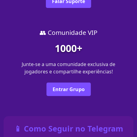
Falar Suporte
👥 Comunidade VIP
1000+
Junte-se a uma comunidade exclusiva de
jogadores e compartilhe experiências!
Entrar Grupo
📱 Como Seguir no Telegram