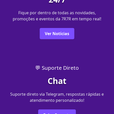
Fique por dentro de todas as novidades,
promoções e eventos da 7R7R em tempo real!
Ver Notícias
💬 Suporte Direto
Chat
Suporte direto via Telegram, respostas rápidas e
atendimento personalizado!