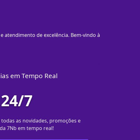
s e atendimento de excelência. Bem-vindo à
cias em Tempo Real
24/7
e todas as novidades, promoções e
da 7Nb em tempo real!