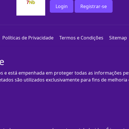
Login
Registrar-se
Políticas de Privacidade
Termos e Condições
Sitemap
de
ios e está empenhada em proteger todas as informações pe
tados são utilizados exclusivamente para fins de melhoria