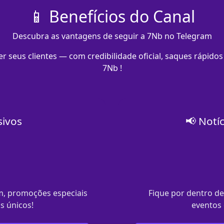
📱 Benefícios do Canal
Descubra as vantagens de seguir a 7Nb no Telegram
r seus clientes — com credibilidade oficial, saques rápido
7Nb !
sivos
📢 Notí
m, promoções especiais
Fique por dentro d
s únicos!
eventos 