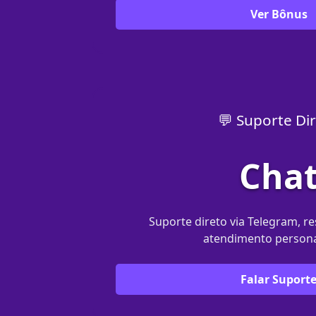
Ver Bônus
💬 Suporte Di
Cha
Suporte direto via Telegram, r
atendimento persona
Falar Suport