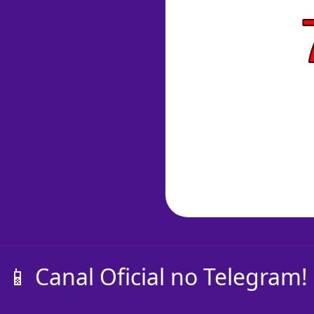
📱 Canal Oficial no Telegram!