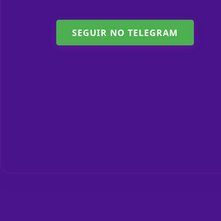
SEGUIR NO TELEGRAM