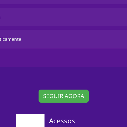
a
aticamente
SEGUIR AGORA
Acessos