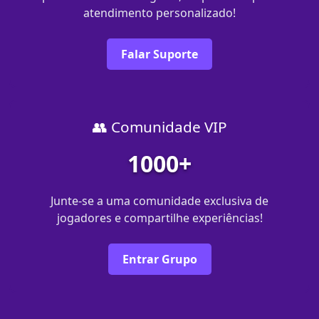
atendimento personalizado!
Falar Suporte
👥 Comunidade VIP
1000+
Junte-se a uma comunidade exclusiva de
jogadores e compartilhe experiências!
Entrar Grupo