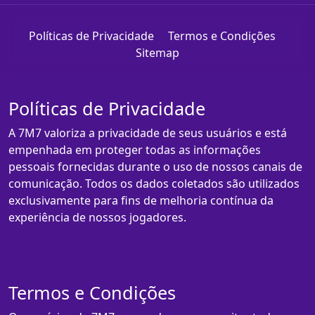
Políticas de Privacidade
Termos e Condições
Sitemap
Políticas de Privacidade
A 7M7 valoriza a privacidade de seus usuários e está
empenhada em proteger todas as informações
pessoais fornecidas durante o uso de nossos canais de
comunicação. Todos os dados coletados são utilizados
exclusivamente para fins de melhoria contínua da
experiência de nossos jogadores.
Termos e Condições