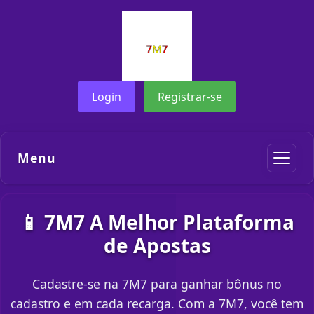
Login
Registrar-se
Menu
📱 7M7 A Melhor Plataforma
de Apostas
Cadastre-se na 7M7 para ganhar bônus no
cadastro e em cada recarga. Com a 7M7, você tem