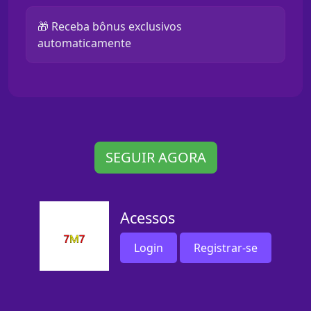
🎁 Receba bônus exclusivos
automaticamente
SEGUIR AGORA
Acessos
Login
Registrar-se