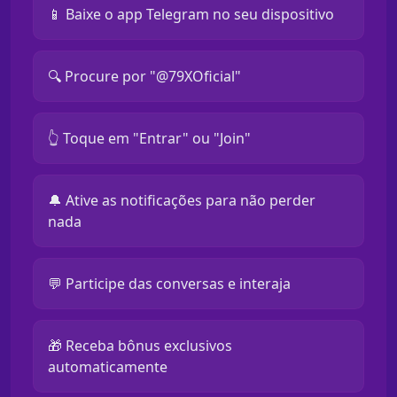
📱 Baixe o app Telegram no seu dispositivo
🔍 Procure por "@79XOficial"
👆 Toque em "Entrar" ou "Join"
🔔 Ative as notificações para não perder
nada
💬 Participe das conversas e interaja
🎁 Receba bônus exclusivos
automaticamente