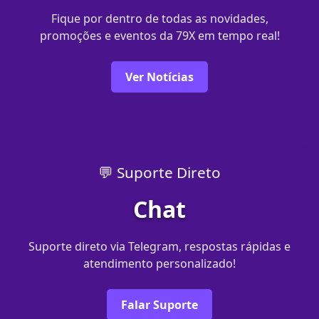
Fique por dentro de todas as novidades,
promoções e eventos da 79X em tempo real!
Ver Notícias
💬 Suporte Direto
Chat
Suporte direto via Telegram, respostas rápidas e
atendimento personalizado!
Falar Suporte