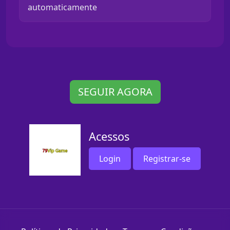
automaticamente
SEGUIR AGORA
Acessos
Login
Registrar-se