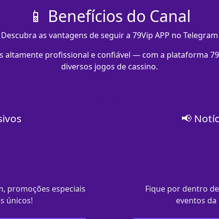
📱 Benefícios do Canal
Descubra as vantagens de seguir a 79Vip APP no Telegram
 altamente profissional e confiável — com a plataforma 79V
diversos jogos de cassino.
sivos
📢 Notí
m, promoções especiais
Fique por dentro d
s únicos!
eventos da