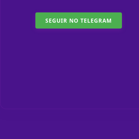
SEGUIR NO TELEGRAM