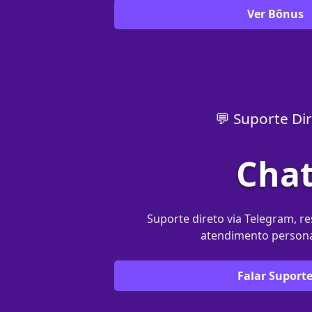
Ver Bônus
💬 Suporte Di
Cha
Suporte direto via Telegram, r
atendimento persona
Falar Suport