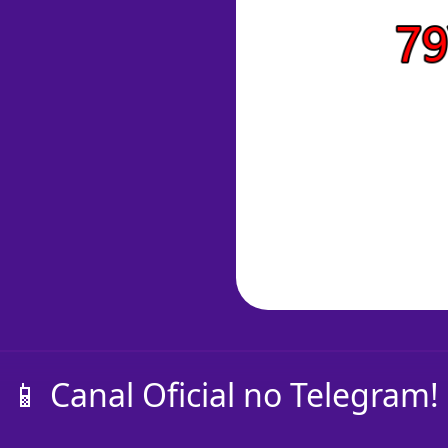
📱 Canal Oficial no Telegram!