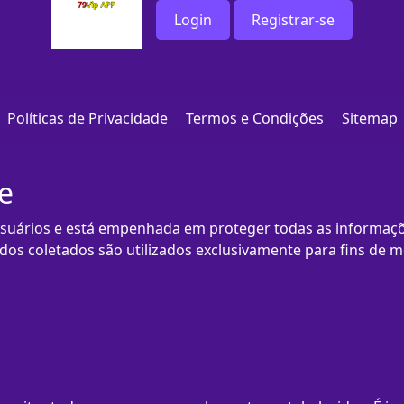
Login
Registrar-se
Políticas de Privacidade
Termos e Condições
Sitemap
de
 usuários e está empenhada em proteger todas as informaç
os coletados são utilizados exclusivamente para fins de m