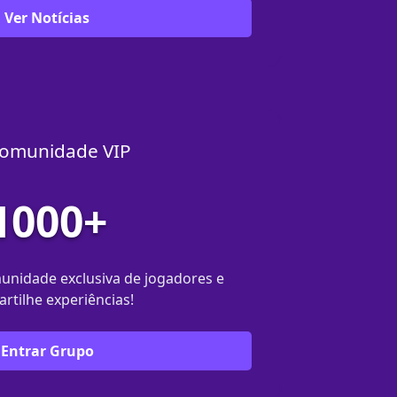
Ver Notícias
Comunidade VIP
1000+
unidade exclusiva de jogadores e
rtilhe experiências!
Entrar Grupo