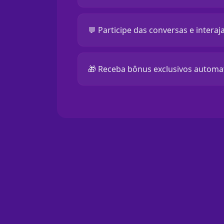
💬 Participe das conversas e interaj
🎁 Receba bônus exclusivos autom