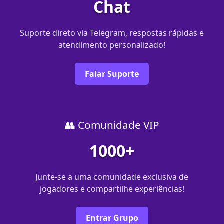
Chat
Suporte direto via Telegram, respostas rápidas e
atendimento personalizado!
Falar Suporte
👥 Comunidade VIP
1000+
Junte-se a uma comunidade exclusiva de
jogadores e compartilhe experiências!
Entrar Grupo