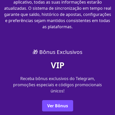
aplicativo, todas as suas informações estarão
atualizadas. O sistema de sincronização em tempo real
garante que saldo, histórico de apostas, configurações
e preferências sejam mantidos consistentes em todas
as plataformas.
🎁 Bônus Exclusivos
VIP
Receba bônus exclusivos do Telegram,
promoções especiais e códigos promocionais
únicos!
Ver Bônus