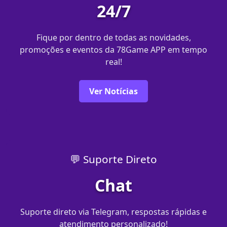
24/7
Fique por dentro de todas as novidades,
promoções e eventos da 78Game APP em tempo
real!
Ver Notícias
💬 Suporte Direto
Chat
Suporte direto via Telegram, respostas rápidas e
atendimento personalizado!