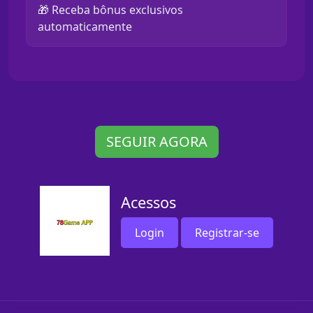
🎁 Receba bônus exclusivos
automaticamente
SEGUIR AGORA
Acessos
Login
Registrar-se