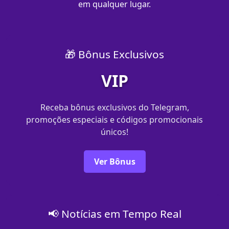
em qualquer lugar.
🎁 Bônus Exclusivos
VIP
Receba bônus exclusivos do Telegram,
promoções especiais e códigos promocionais
únicos!
Ver Bônus
📢 Notícias em Tempo Real