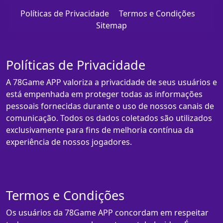
Políticas de Privacidade
Termos e Condições
Sitemap
Políticas de Privacidade
A 78Game APP valoriza a privacidade de seus usuários e
está empenhada em proteger todas as informações
pessoais fornecidas durante o uso de nossos canais de
comunicação. Todos os dados coletados são utilizados
exclusivamente para fins de melhoria contínua da
experiência de nossos jogadores.
Termos e Condições
Os usuários da 78Game APP concordam em respeitar