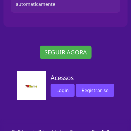
automaticamente
SEGUIR AGORA
Acessos
Login
Registrar-se