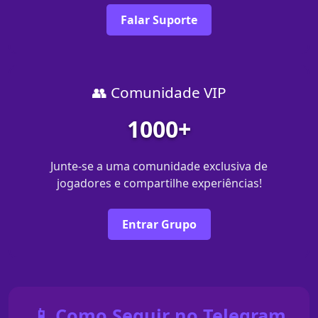
Falar Suporte
👥 Comunidade VIP
1000+
Junte-se a uma comunidade exclusiva de
jogadores e compartilhe experiências!
Entrar Grupo
📱 Como Seguir no Telegram