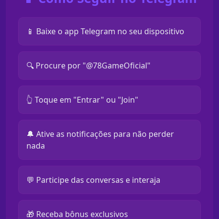
📱 Baixe o app Telegram no seu dispositivo
🔍 Procure por "@78GameOficial"
👆 Toque em "Entrar" ou "Join"
🔔 Ative as notificações para não perder
nada
💬 Participe das conversas e interaja
🎁 Receba bônus exclusivos