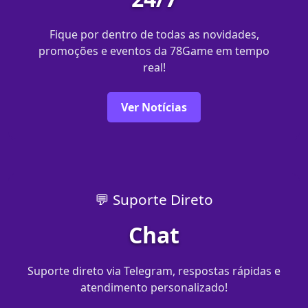
Fique por dentro de todas as novidades,
promoções e eventos da 78Game em tempo
real!
Ver Notícias
💬 Suporte Direto
Chat
Suporte direto via Telegram, respostas rápidas e
atendimento personalizado!