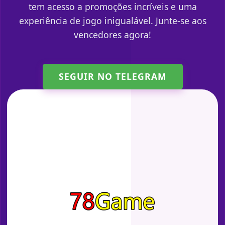
tem acesso a promoções incríveis e uma
experiência de jogo inigualável. Junte-se aos
vencedores agora!
SEGUIR NO TELEGRAM