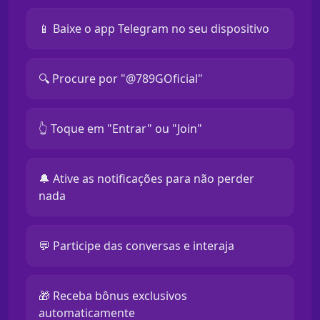
📱 Baixe o app Telegram no seu dispositivo
🔍 Procure por "@789GOficial"
👆 Toque em "Entrar" ou "Join"
🔔 Ative as notificações para não perder
nada
💬 Participe das conversas e interaja
🎁 Receba bônus exclusivos
automaticamente