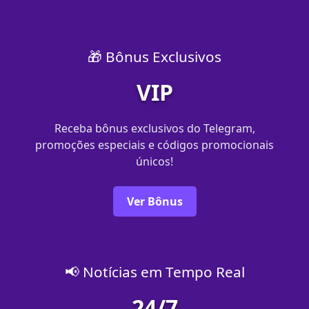
🎁 Bônus Exclusivos
VIP
Receba bônus exclusivos do Telegram,
promoções especiais e códigos promocionais
únicos!
Ver Bônus
📢 Notícias em Tempo Real
24/7