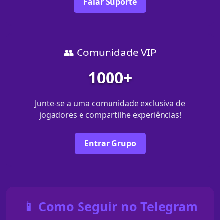
Falar Suporte
👥 Comunidade VIP
1000+
Junte-se a uma comunidade exclusiva de
jogadores e compartilhe experiências!
Entrar Grupo
📱 Como Seguir no Telegram