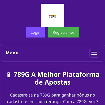
Login
Registrar-se
Menu
📱 789G A Melhor Plataforma
de Apostas
Cadastre-se na 789G para ganhar bônus no
cadastro e em cada recarga. Com a 789G, você