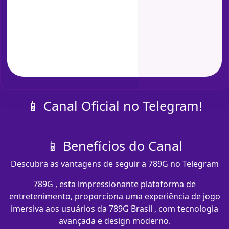
📱 Canal Oficial no Telegram!
📱 Benefícios do Canal
Descubra as vantagens de seguir a 789G no Telegram
789G , esta impressionante plataforma de
entretenimento, proporciona uma experiência de jogo
imersiva aos usuários da 789G Brasil , com tecnologia
avançada e design moderno.