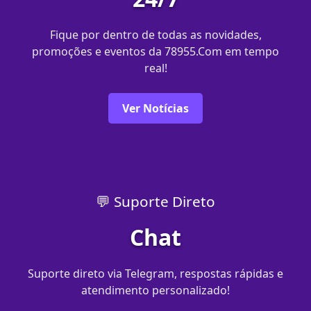
Fique por dentro de todas as novidades,
promoções e eventos da 78955.Com em tempo
real!
Ver Notícias
💬 Suporte Direto
Chat
Suporte direto via Telegram, respostas rápidas e
atendimento personalizado!