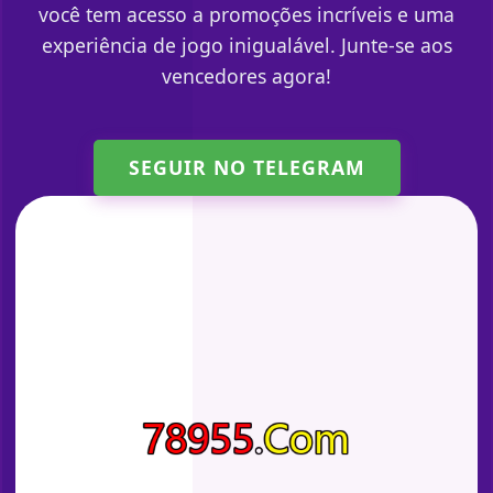
você tem acesso a promoções incríveis e uma
experiência de jogo inigualável. Junte-se aos
vencedores agora!
SEGUIR NO TELEGRAM