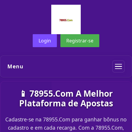
Login
Registrar-se
Menu
📱 78955.Com A Melhor
Plataforma de Apostas
Cadastre-se na 78955.Com para ganhar bônus no
cadastro e em cada recarga. Com a 78955.Com,