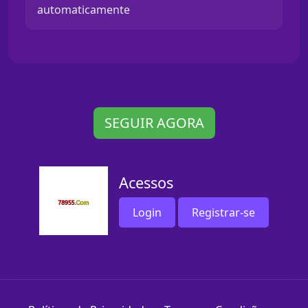
automaticamente
SEGUIR AGORA
Acessos
Login
Registrar-se