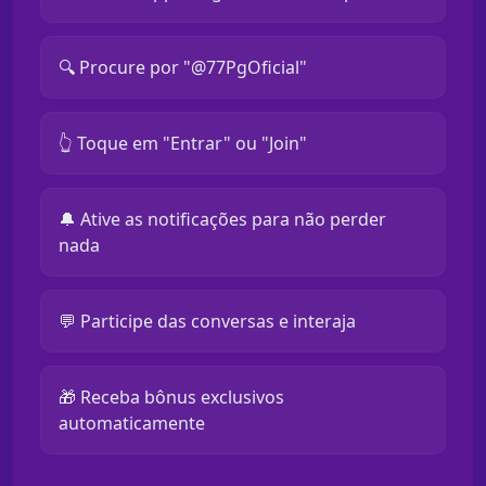
🔍 Procure por "@77PgOficial"
👆 Toque em "Entrar" ou "Join"
🔔 Ative as notificações para não perder
nada
💬 Participe das conversas e interaja
🎁 Receba bônus exclusivos
automaticamente