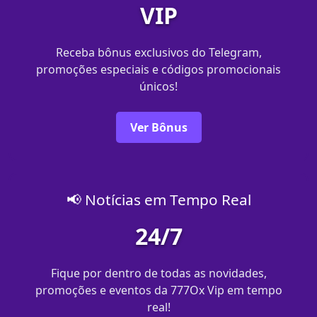
VIP
Receba bônus exclusivos do Telegram,
promoções especiais e códigos promocionais
únicos!
Ver Bônus
📢 Notícias em Tempo Real
24/7
Fique por dentro de todas as novidades,
promoções e eventos da 777Ox Vip em tempo
real!