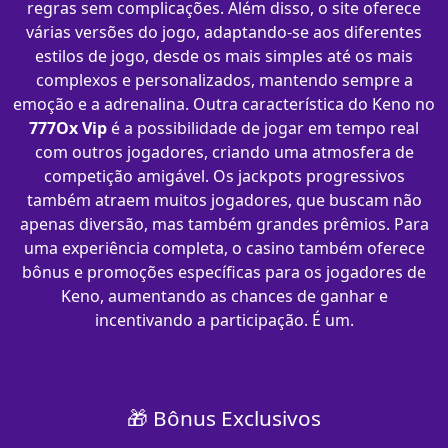
regras sem complicações. Além disso, o site oferece
várias versões do jogo, adaptando-se aos diferentes
estilos de jogo, desde os mais simples até os mais
complexos e personalizados, mantendo sempre a
emoção e a adrenalina. Outra característica do Keno no
777Ox Vip
é a possibilidade de jogar em tempo real
com outros jogadores, criando uma atmosfera de
competição amigável. Os jackpots progressivos
também atraem muitos jogadores, que buscam não
apenas diversão, mas também grandes prêmios. Para
uma experiência completa, o casino também oferece
bônus e promoções específicas para os jogadores de
Keno, aumentando as chances de ganhar e
incentivando a participação. É um.
🎁 Bônus Exclusivos