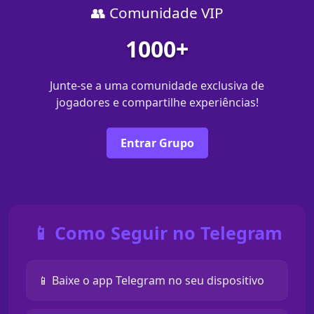
👥 Comunidade VIP
1000+
Junte-se a uma comunidade exclusiva de
jogadores e compartilhe experiências!
Entrar Grupo
📱 Como Seguir no Telegram
📱 Baixe o app Telegram no seu dispositivo