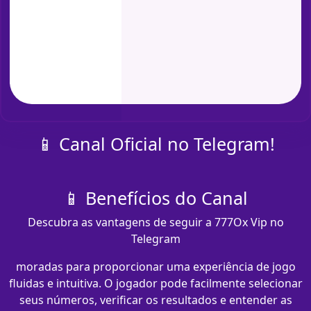
📱 Canal Oficial no Telegram!
📱 Benefícios do Canal
Descubra as vantagens de seguir a 777Ox Vip no
Telegram
moradas para proporcionar uma experiência de jogo
fluidas e intuitiva. O jogador pode facilmente selecionar
seus números, verificar os resultados e entender as