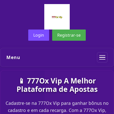
Login
Registrar-se
Menu
📱 777Ox Vip A Melhor
Plataforma de Apostas
Cadastre-se na 777Ox Vip para ganhar bônus no
cadastro e em cada recarga. Com a 777Ox Vip,