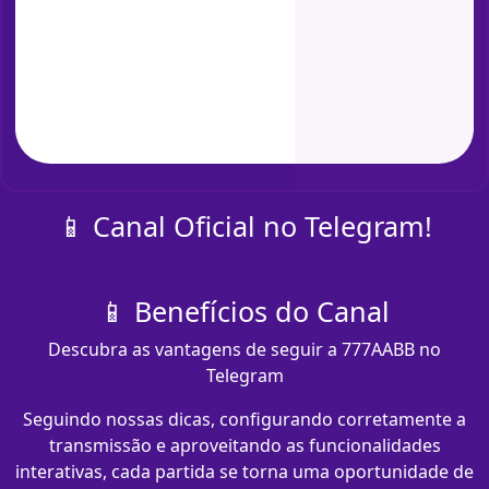
📱 Canal Oficial no Telegram!
📱 Benefícios do Canal
Descubra as vantagens de seguir a 777AABB no
Telegram
Seguindo nossas dicas, configurando corretamente a
transmissão e aproveitando as funcionalidades
interativas, cada partida se torna uma oportunidade de