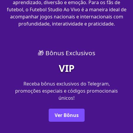
aprendizado, diversão e emoção. Para os fãs de
futebol, o Futebol Studio Ao Vivo é a maneira ideal de
acompanhar jogos nacionais e internacionais com
profundidade, interatividade e praticidade.
🎁 Bônus Exclusivos
VIP
Receba bônus exclusivos do Telegram,
promoções especiais e códigos promocionais
únicos!
Ver Bônus