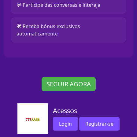
💬 Participe das conversas e interaja
🎁 Receba bônus exclusivos
automaticamente
SEGUIR AGORA
Acessos
Login
Registrar-se