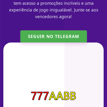
tem acesso a promoções incríveis e uma
experiência de jogo inigualável. Junte-se aos
vencedores agora!
SEGUIR NO TELEGRAM