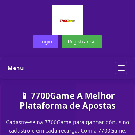
Login
Registrar-se
Menu
📱 7700Game A Melhor
Plataforma de Apostas
Cadastre-se na 7700Game para ganhar bônus no
cadastro e em cada recarga. Com a 7700Game,