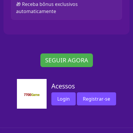
🎁 Receba bônus exclusivos
automaticamente
SEGUIR AGORA
Acessos
Login
Registrar-se