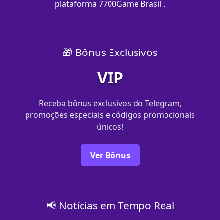
plataforma 7700Game Brasil .
🎁 Bônus Exclusivos
VIP
Receba bônus exclusivos do Telegram,
promoções especiais e códigos promocionais
únicos!
Ver Bônus
📢 Notícias em Tempo Real