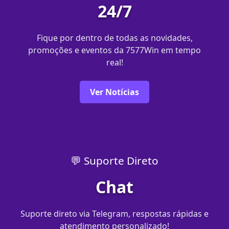
24/7
Fique por dentro de todas as novidades,
promoções e eventos da 7577Win em tempo
real!
Ver Notícias
💬 Suporte Direto
Chat
Suporte direto via Telegram, respostas rápidas e
atendimento personalizado!