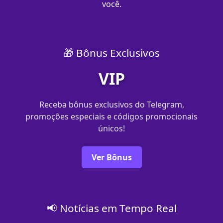
você.
🎁 Bônus Exclusivos
VIP
Receba bônus exclusivos do Telegram,
promoções especiais e códigos promocionais
únicos!
Ver Bônus
📢 Notícias em Tempo Real