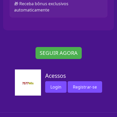
🎁 Receba bônus exclusivos
automaticamente
SEGUIR AGORA
Acessos
Login
Registrar-se