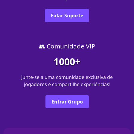
Falar Suporte
👥 Comunidade VIP
1000+
Junte-se a uma comunidade exclusiva de
jogadores e compartilhe experiências!
Entrar Grupo