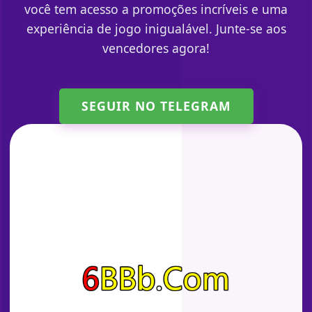
você tem acesso a promoções incríveis e uma
experiência de jogo inigualável. Junte-se aos
vencedores agora!
SEGUIR NO TELEGRAM