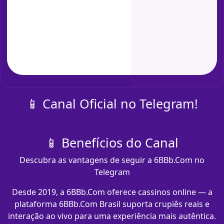
📱 Canal Oficial no Telegram!
📱 Benefícios do Canal
Descubra as vantagens de seguir a 6BBb.Com no
Telegram
Desde 2019, a 6BBb.Com oferece cassinos online — a
plataforma 6BBb.Com Brasil suporta crupiês reais e
interação ao vivo para uma experiência mais autêntica.