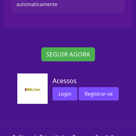
automaticamente
SEGUIR AGORA
Acessos
Login
Registrar-se