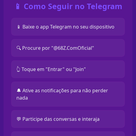
📱 Como Seguir no Telegram
📱 Baixe o app Telegram no seu dispositivo
🔍 Procure por "@68Z.ComOficial"
👆 Toque em "Entrar" ou "Join"
🔔 Ative as notificações para não perder
nada
💬 Participe das conversas e interaja