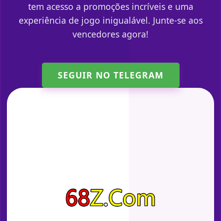
tem acesso a promoções incríveis e uma
experiência de jogo inigualável. Junte-se aos
vencedores agora!
SEGUIR NO TELEGRAM