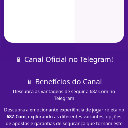
📱 Canal Oficial no Telegram!
📱 Benefícios do Canal
Descubra as vantagens de seguir a 68Z.Com no
Telegram
Descubra a emocionante experiência de jogar roleta no
68Z.Com
, explorando as diferentes variantes, opções
de apostas e garantias de segurança que tornam este