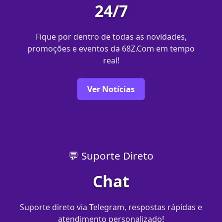
24/7
Fique por dentro de todas as novidades,
promoções e eventos da 68Z.Com em tempo
real!
Ver Notícias
💬 Suporte Direto
Chat
Suporte direto via Telegram, respostas rápidas e
atendimento personalizado!