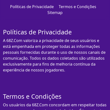
Políticas de Privacidade
Termos e Condições
Sitemap
Políticas de Privacidade
A 68Z.Com valoriza a privacidade de seus usuários e
está empenhada em proteger todas as informações
pessoais fornecidas durante o uso de nossos canais de
comunicação. Todos os dados coletados são utilizados
exclusivamente para fins de melhoria contínua da
experiência de nossos jogadores.
Termos e Condições
Os usuários da 68Z.Com concordam em respeitar todas