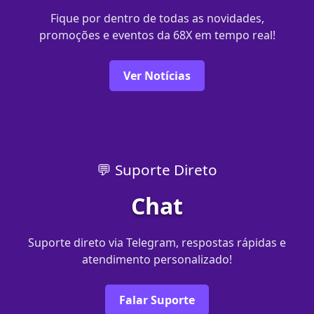
Fique por dentro de todas as novidades,
promoções e eventos da 68X em tempo real!
Ver Notícias
💬 Suporte Direto
Chat
Suporte direto via Telegram, respostas rápidas e
atendimento personalizado!
Falar Suporte