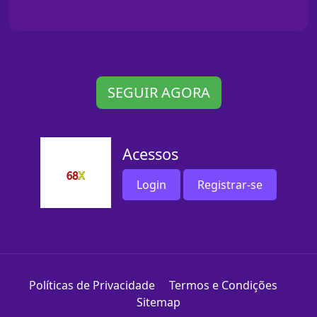
SEGUIR AGORA
Acessos
Login
Registrar-se
Políticas de Privacidade
Termos e Condições
Sitemap