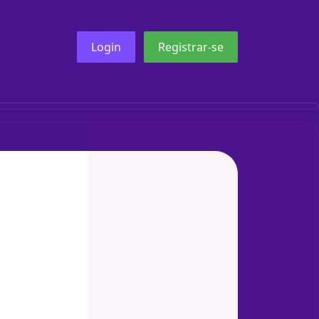
Login
Registrar-se