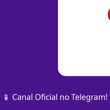
📱 Canal Oficial no Telegram!