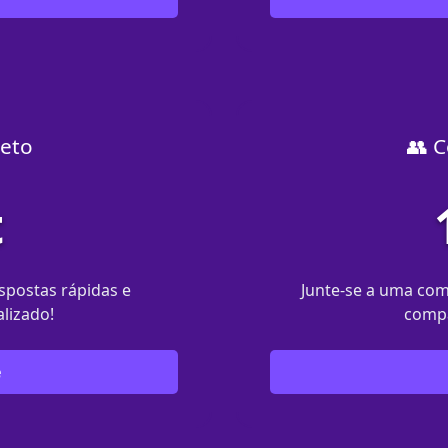
reto
👥 
t
espostas rápidas e
Junte-se a uma com
lizado!
compa
e