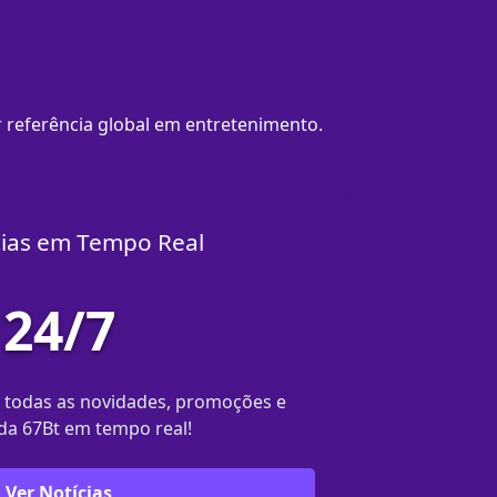
r referência global em entretenimento.
cias em Tempo Real
24/7
e todas as novidades, promoções e
da 67Bt em tempo real!
Ver Notícias