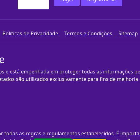
Políticas de Privacidade
Termos e Condições
Sitemap
de
rios e está empenhada em proteger todas as informações p
tados são utilizados exclusivamente para fins de melhoria
 todas as regras e regulamentos estabelecidos. É importa