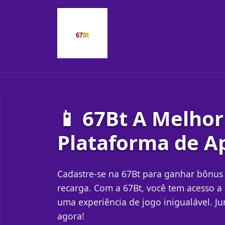
📱 67Bt A Melhor
Plataforma de A
Cadastre-se na 67Bt para ganhar bônus
recarga. Com a 67Bt, você tem acesso a
uma experiência de jogo inigualável. J
agora!