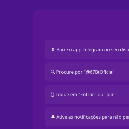
📱 Baixe o app Telegram no seu disp
🔍 Procure por "@67BtOficial"
👆 Toque em "Entrar" ou "Join"
🔔 Ative as notificações para não p