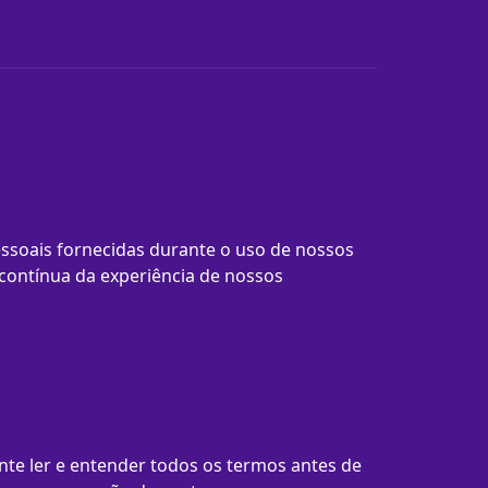
essoais fornecidas durante o uso de nossos
 contínua da experiência de nossos
nte ler e entender todos os termos antes de