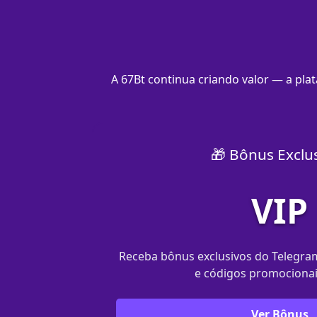
A 67Bt continua criando valor — a pla
🎁 Bônus Exclu
VIP
Receba bônus exclusivos do Telegra
e códigos promocionai
Ver Bônus