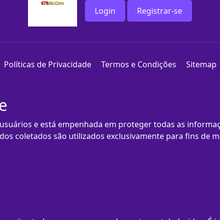
Login
Registrar-se
Políticas de Privacidade
Termos e Condições
Sitemap
de
s usuários e está empenhada em proteger todas as informaç
os coletados são utilizados exclusivamente para fins de m