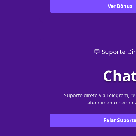
Ver Bônus
💬 Suporte Di
Cha
Suporte direto via Telegram, r
atendimento persona
Falar Suport