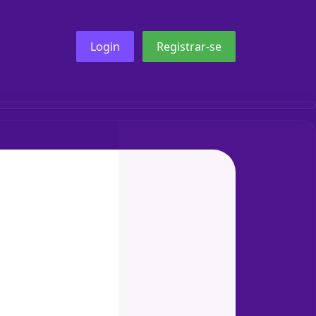
Login
Registrar-se