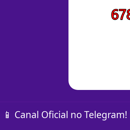
📱 Canal Oficial no Telegram!