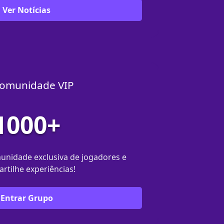
Ver Notícias
Comunidade VIP
1000+
unidade exclusiva de jogadores e
rtilhe experiências!
Entrar Grupo