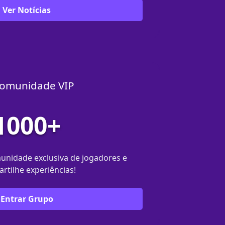
Ver Notícias
Comunidade VIP
1000+
unidade exclusiva de jogadores e
rtilhe experiências!
Entrar Grupo