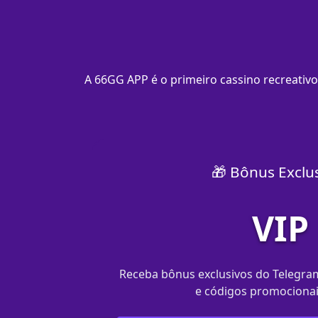
A 66GG APP é o primeiro cassino recreativo
🎁 Bônus Exclu
VIP
Receba bônus exclusivos do Telegra
e códigos promocionai