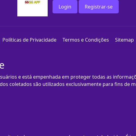
Login
Registrar-se
Políticas de Privacidade
Termos e Condições
Sitemap
de
 usuários e está empenhada em proteger todas as informaçõ
os coletados são utilizados exclusivamente para fins de m