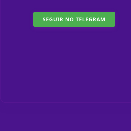
SEGUIR NO TELEGRAM