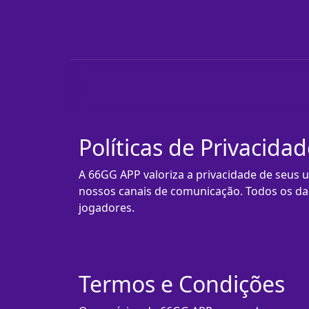
Políticas de Privacida
A 66GG APP valoriza a privacidade de seus
nossos canais de comunicação. Todos os dad
jogadores.
Termos e Condições