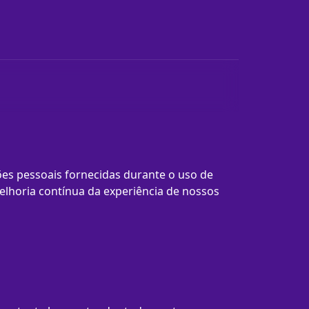
es pessoais fornecidas durante o uso de
elhoria contínua da experiência de nossos