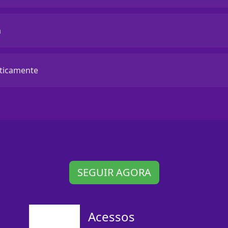
a
aticamente
SEGUIR AGORA
Acessos