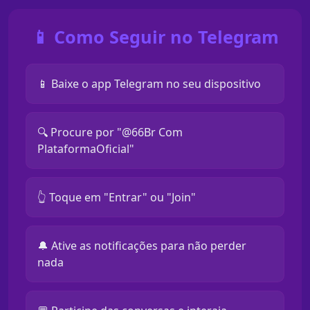
📱 Como Seguir no Telegram
📱 Baixe o app Telegram no seu dispositivo
🔍 Procure por "@66Br Com
PlataformaOficial"
👆 Toque em "Entrar" ou "Join"
🔔 Ative as notificações para não perder
nada