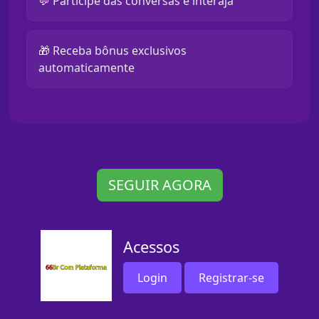
💬 Participe das conversas e interaja
🎁 Receba bônus exclusivos
automaticamente
SEGUIR AGORA
Acessos
Login
Registrar-se