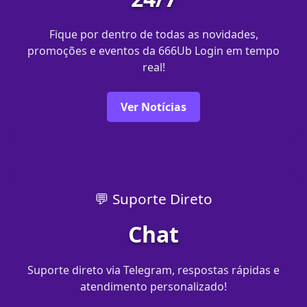
Fique por dentro de todas as novidades,
promoções e eventos da 666Ub Login em tempo
real!
Ver Notícias
💬 Suporte Direto
Chat
Suporte direto via Telegram, respostas rápidas e
atendimento personalizado!