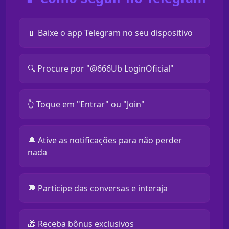
📱 Baixe o app Telegram no seu dispositivo
🔍 Procure por "@666Ub LoginOficial"
👆 Toque em "Entrar" ou "Join"
🔔 Ative as notificações para não perder
nada
💬 Participe das conversas e interaja
🎁 Receba bônus exclusivos