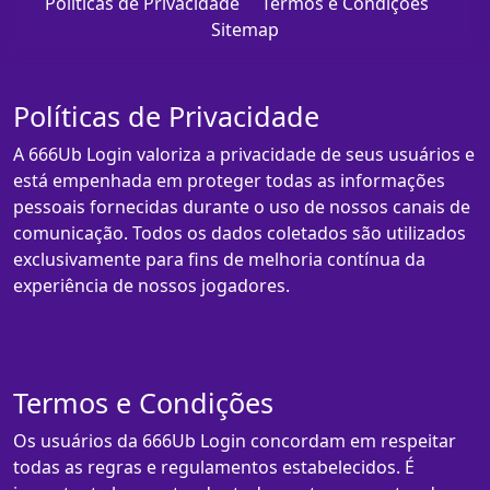
Políticas de Privacidade
Termos e Condições
Sitemap
Políticas de Privacidade
A 666Ub Login valoriza a privacidade de seus usuários e
está empenhada em proteger todas as informações
pessoais fornecidas durante o uso de nossos canais de
comunicação. Todos os dados coletados são utilizados
exclusivamente para fins de melhoria contínua da
experiência de nossos jogadores.
Termos e Condições
Os usuários da 666Ub Login concordam em respeitar
todas as regras e regulamentos estabelecidos. É