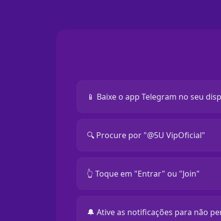
📱 Baixe o app Telegram no seu disp
🔍 Procure por "@5U VipOficial"
👆 Toque em "Entrar" ou "Join"
🔔 Ative as notificações para não p