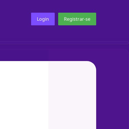
Login
Registrar-se