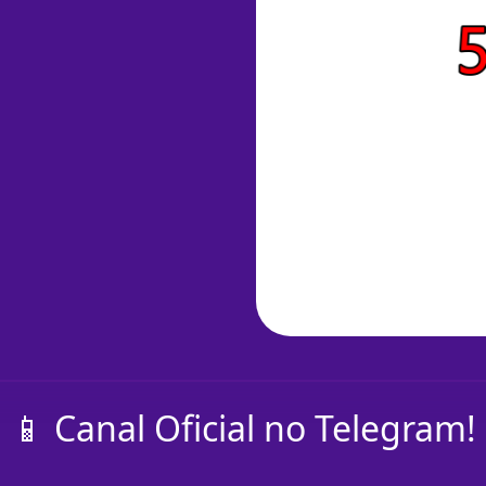
📱 Canal Oficial no Telegram!