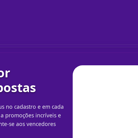
or
postas
us no cadastro e em cada
 a promoções incríveis e
unte-se aos vencedores