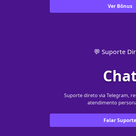
Ver Bônus
💬 Suporte Di
Cha
Suporte direto via Telegram, r
atendimento persona
Falar Suport