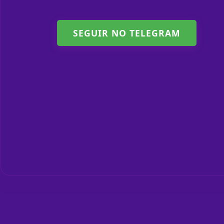
SEGUIR NO TELEGRAM