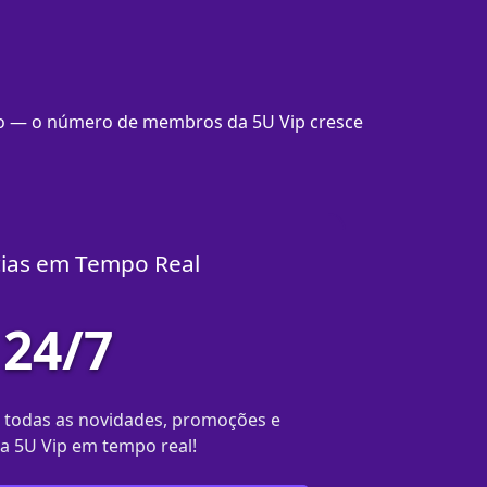
tico — o número de membros da 5U Vip cresce
cias em Tempo Real
24/7
e todas as novidades, promoções e
a 5U Vip em tempo real!