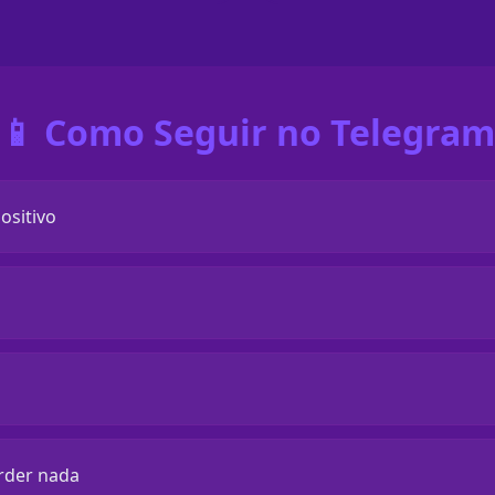
📱 Como Seguir no Telegram
ositivo
erder nada