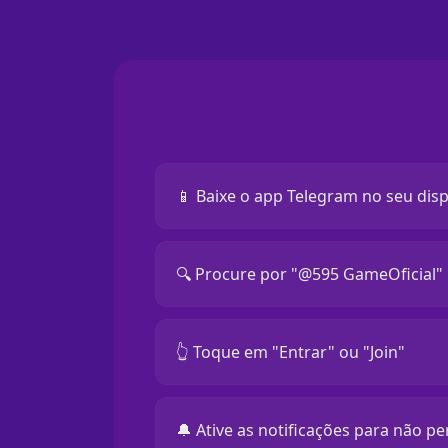
📱 Baixe o app Telegram no seu disp
🔍 Procure por "@595 GameOficial"
👆 Toque em "Entrar" ou "Join"
🔔 Ative as notificações para não p