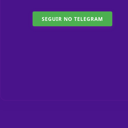
SEGUIR NO TELEGRAM