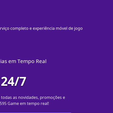
rviço completo e experiência móvel de jogo
cias em Tempo Real
24/7
e todas as novidades, promoções e
 595 Game em tempo real!