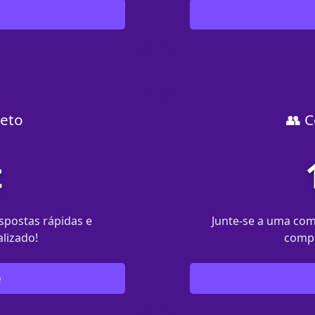
reto
👥 
t
espostas rápidas e
Junte-se a uma com
lizado!
compa
e