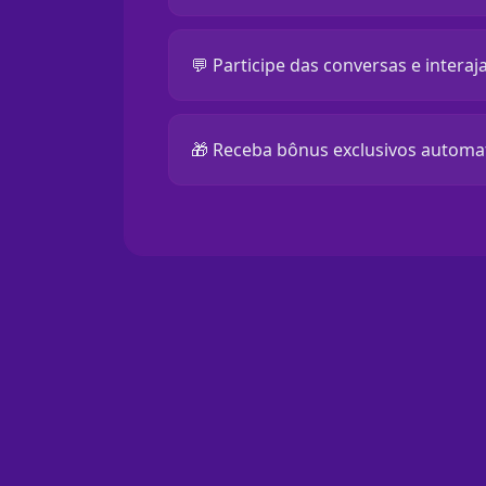
💬 Participe das conversas e interaj
🎁 Receba bônus exclusivos autom