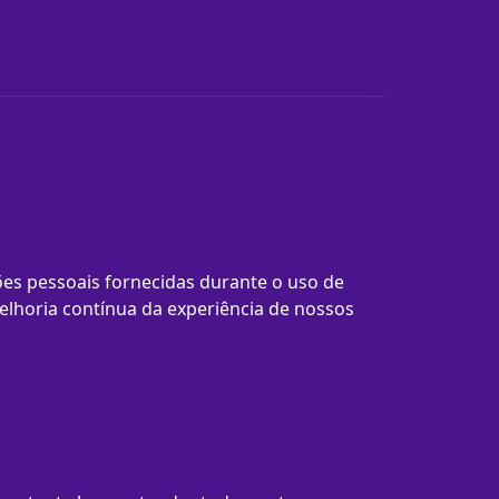
es pessoais fornecidas durante o uso de
elhoria contínua da experiência de nossos