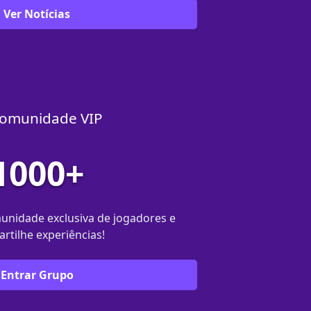
Ver Notícias
Comunidade VIP
1000+
unidade exclusiva de jogadores e
rtilhe experiências!
Entrar Grupo