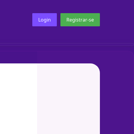
Login
Registrar-se