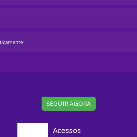
a
aticamente
SEGUIR AGORA
Acessos