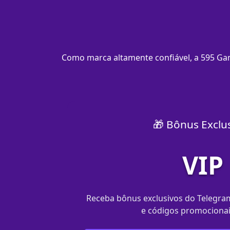
Como marca altamente confiável, a 595 Gam
🎁 Bônus Exclu
VIP
Receba bônus exclusivos do Telegra
e códigos promocionai