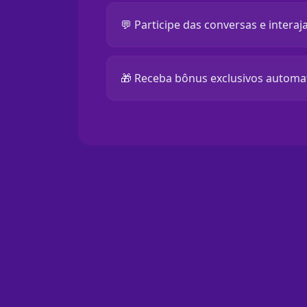
💬 Participe das conversas e interaj
🎁 Receba bônus exclusivos autom