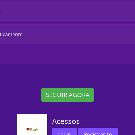
a
aticamente
SEGUIR AGORA
Acessos
Login
Registrar-se