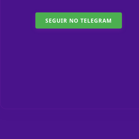
SEGUIR NO TELEGRAM