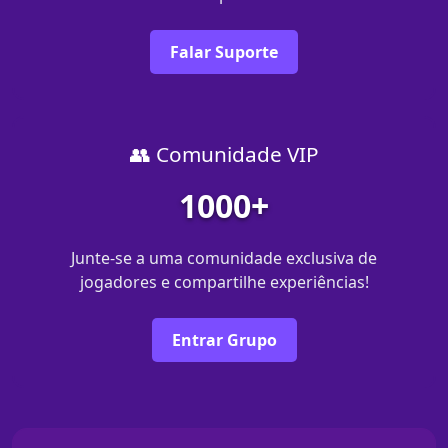
Falar Suporte
👥 Comunidade VIP
1000+
Junte-se a uma comunidade exclusiva de
jogadores e compartilhe experiências!
Entrar Grupo