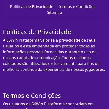
Políticas de Privacidade
Termos e Condições
Sitemap
Políticas de Privacidade
A 56Win Plataforma valoriza a privacidade de seus
usuários e está empenhada em proteger todas as
informações pessoais fornecidas durante o uso de
nossos canais de comunicação. Todos os dados
coletados são utilizados exclusivamente para fins de
melhoria contínua da experiência de nossos jogadores.
Termos e Condições
Os usuários da 56Win Plataforma concordam em