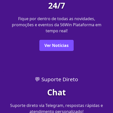
24/7
Fique por dentro de todas as novidades,
promoções e eventos da 56Win Plataforma em
tempo real!
Ver Notícias
💬 Suporte Direto
Chat
Suporte direto via Telegram, respostas rápidas e
atendimento personalizado!