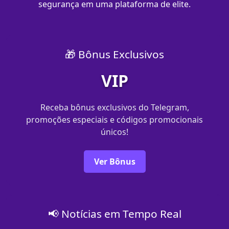
segurança em uma plataforma de elite.
🎁 Bônus Exclusivos
VIP
Receba bônus exclusivos do Telegram,
promoções especiais e códigos promocionais
únicos!
Ver Bônus
📢 Notícias em Tempo Real