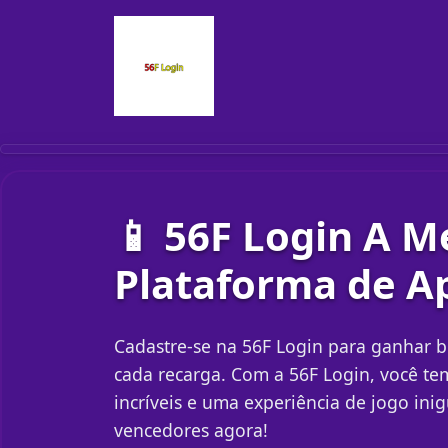
📱 56F Login A M
Plataforma de A
Cadastre-se na 56F Login para ganhar 
cada recarga. Com a 56F Login, você t
incríveis e uma experiência de jogo inig
vencedores agora!