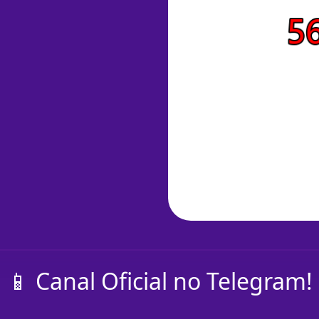
📱 Canal Oficial no Telegram!