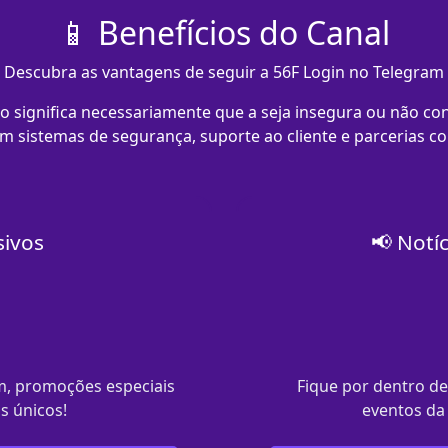
📱 Benefícios do Canal
Descubra as vantagens de seguir a 56F Login no Telegram
ão significa necessariamente que a seja insegura ou não c
om sistemas de segurança, suporte ao cliente e parcerias
sivos
📢 Notí
m, promoções especiais
Fique por dentro d
s únicos!
eventos da