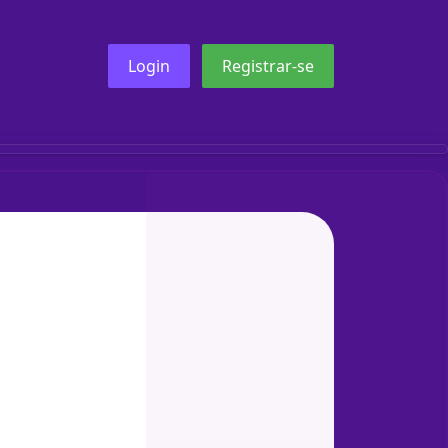
Login
Registrar-se