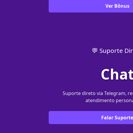
Ver Bônus
💬 Suporte Di
Cha
Suporte direto via Telegram, r
atendimento persona
Falar Suport