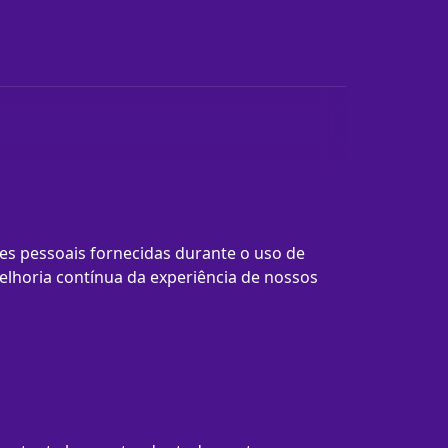
es pessoais fornecidas durante o uso de
elhoria contínua da experiência de nossos