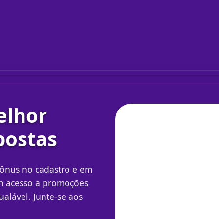
elhor
postas
bônus no cadastro e em
em acesso a promoções
ualável. Junte-se aos