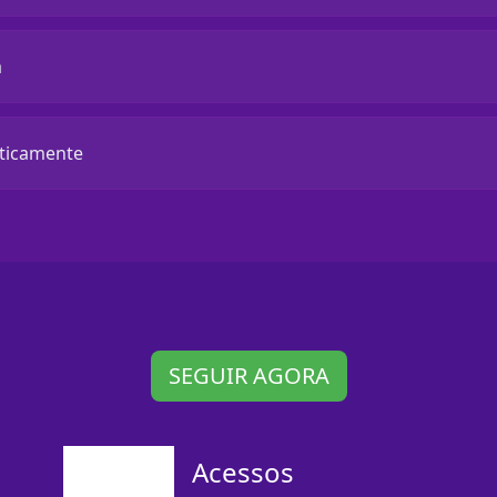
a
aticamente
SEGUIR AGORA
Acessos