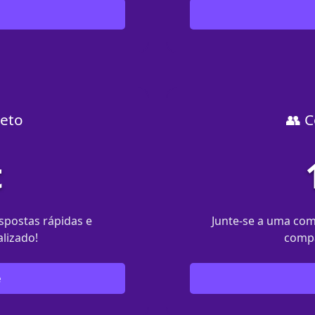
reto
👥 
t
espostas rápidas e
Junte-se a uma com
lizado!
compa
e