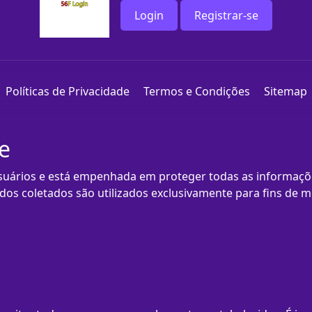
Login
Registrar-se
Políticas de Privacidade
Termos e Condições
Sitemap
de
 usuários e está empenhada em proteger todas as informaçõ
os coletados são utilizados exclusivamente para fins de m