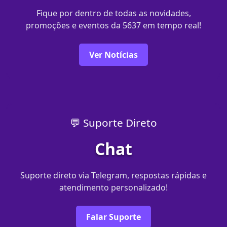
Fique por dentro de todas as novidades,
promoções e eventos da 5637 em tempo real!
Ver Notícias
💬 Suporte Direto
Chat
Suporte direto via Telegram, respostas rápidas e
atendimento personalizado!
Falar Suporte