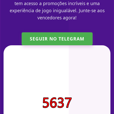
tem acesso a promoções incríveis e uma
experiência de jogo inigualável. Junte-se aos
vencedores agora!
SEGUIR NO TELEGRAM