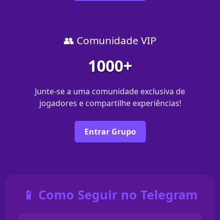
👥 Comunidade VIP
1000+
Junte-se a uma comunidade exclusiva de
jogadores e compartilhe experiências!
Entrar Grupo
📱 Como Seguir no Telegram