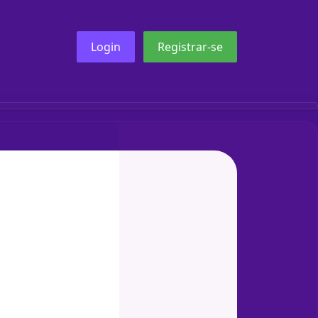
Login
Registrar-se