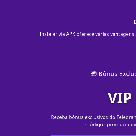
Instalar via APK oferece várias vantagens
🎁 Bônus Exclu
VIP
Receba bônus exclusivos do Telegra
e códigos promocionai