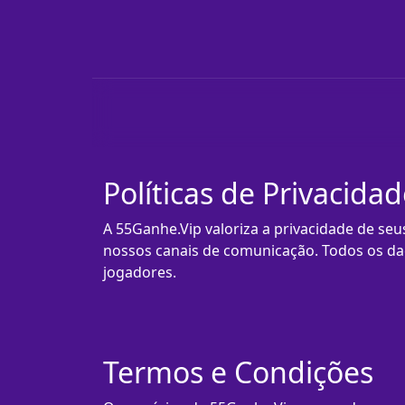
Políticas de Privacida
A 55Ganhe.Vip valoriza a privacidade de se
nossos canais de comunicação. Todos os dad
jogadores.
Termos e Condições