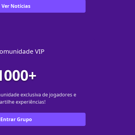
Ver Notícias
Comunidade VIP
1000+
unidade exclusiva de jogadores e
rtilhe experiências!
Entrar Grupo