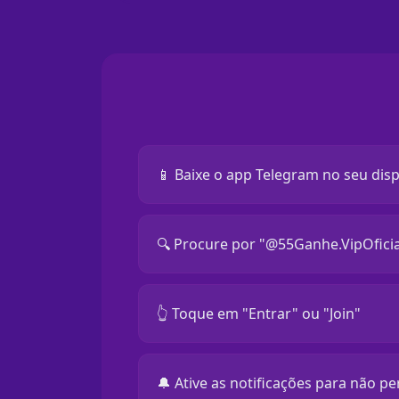
📱 Baixe o app Telegram no seu disp
🔍 Procure por "@55Ganhe.VipOficia
👆 Toque em "Entrar" ou "Join"
🔔 Ative as notificações para não p