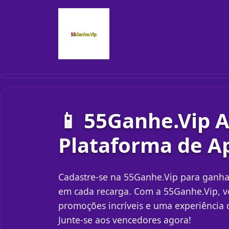
📱 55Ganhe.Vip 
Plataforma de A
Cadastre-se na 55Ganhe.Vip para ganha
em cada recarga. Com a 55Ganhe.Vip, v
promoções incríveis e uma experiência d
Junte-se aos vencedores agora!