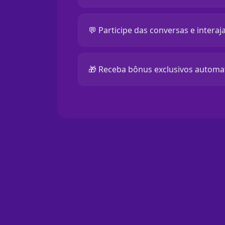
💬 Participe das conversas e interaj
🎁 Receba bônus exclusivos autom