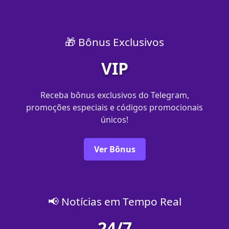
🎁 Bônus Exclusivos
VIP
Receba bônus exclusivos do Telegram,
promoções especiais e códigos promocionais
únicos!
Ver Bônus
📢 Notícias em Tempo Real
24/7