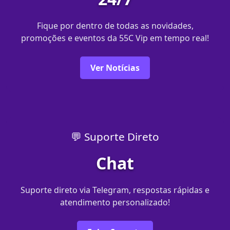
Fique por dentro de todas as novidades,
promoções e eventos da 55C Vip em tempo real!
Ver Notícias
💬 Suporte Direto
Chat
Suporte direto via Telegram, respostas rápidas e
atendimento personalizado!