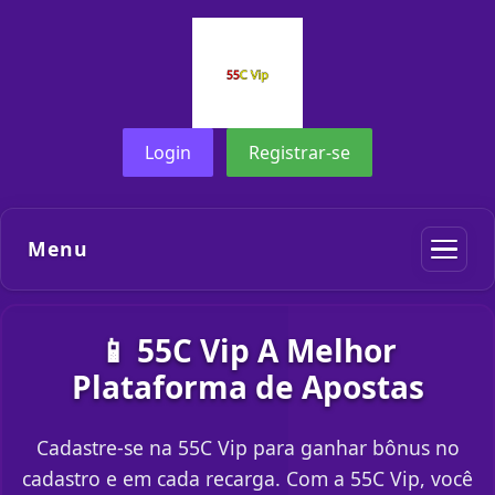
Login
Registrar-se
Menu
📱 55C Vip A Melhor
Plataforma de Apostas
Cadastre-se na 55C Vip para ganhar bônus no
cadastro e em cada recarga. Com a 55C Vip, você