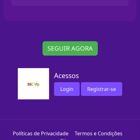
SEGUIR AGORA
Acessos
Login
Registrar-se
Políticas de Privacidade
Termos e Condições