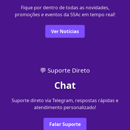
Fique por dentro de todas as novidades,
promoções e eventos da 55Ac em tempo real!
Ver Notícias
💬 Suporte Direto
Chat
Suporte direto via Telegram, respostas rápidas e
atendimento personalizado!
Falar Suporte