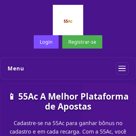
Login
Registrar-se
Menu
📱 55Ac A Melhor Plataforma
de Apostas
Cadastre-se na 55Ac para ganhar bônus no
cadastro e em cada recarga. Com a 55Ac, você