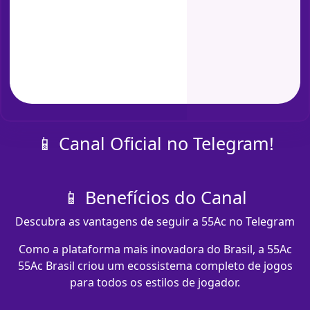
📱 Canal Oficial no Telegram!
📱 Benefícios do Canal
Descubra as vantagens de seguir a 55Ac no Telegram
Como a plataforma mais inovadora do Brasil, a 55Ac
55Ac Brasil criou um ecossistema completo de jogos
para todos os estilos de jogador.