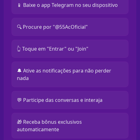
📱 Baixe o app Telegram no seu dispositivo
🔍 Procure por "@55AcOficial"
👆 Toque em "Entrar" ou "Join"
🔔 Ative as notificações para não perder
nada
💬 Participe das conversas e interaja
🎁 Receba bônus exclusivos
automaticamente