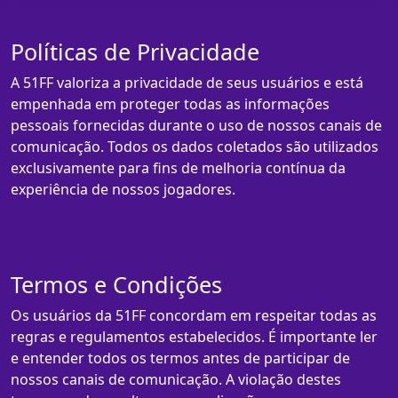
Políticas de Privacidade
A 51FF valoriza a privacidade de seus usuários e está
empenhada em proteger todas as informações
pessoais fornecidas durante o uso de nossos canais de
comunicação. Todos os dados coletados são utilizados
exclusivamente para fins de melhoria contínua da
experiência de nossos jogadores.
Termos e Condições
Os usuários da 51FF concordam em respeitar todas as
regras e regulamentos estabelecidos. É importante ler
e entender todos os termos antes de participar de
nossos canais de comunicação. A violação destes