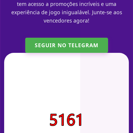
tem acesso a promoções incríveis e uma
experiência de jogo inigualável. Junte-se aos
vencedores agora!
SEGUIR NO TELEGRAM