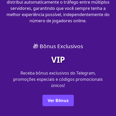
distribui automaticamente o tráfego entre múltiplos
servidores, garantindo que você sempre tenha a
melhor experiência possível, independentemente do
número de jogadores online.
🎁 Bônus Exclusivos
VIP
Receba bônus exclusivos do Telegram,
promoções especiais e códigos promocionais
únicos!
Ver Bônus