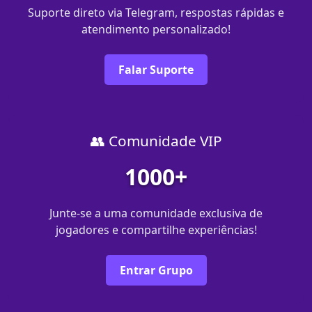
Suporte direto via Telegram, respostas rápidas e
atendimento personalizado!
Falar Suporte
👥 Comunidade VIP
1000+
Junte-se a uma comunidade exclusiva de
jogadores e compartilhe experiências!
Entrar Grupo