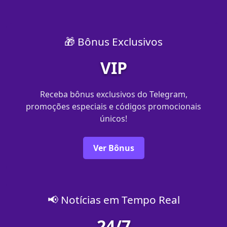
🎁 Bônus Exclusivos
VIP
Receba bônus exclusivos do Telegram,
promoções especiais e códigos promocionais
únicos!
Ver Bônus
📢 Notícias em Tempo Real
24/7