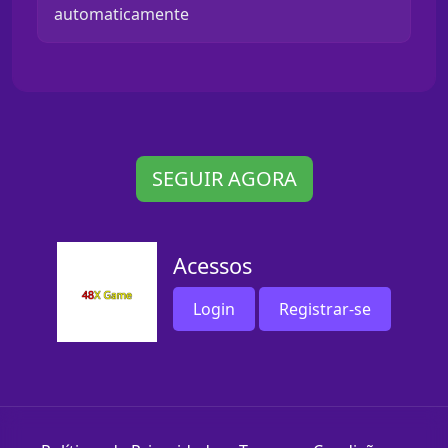
automaticamente
SEGUIR AGORA
Acessos
Login
Registrar-se