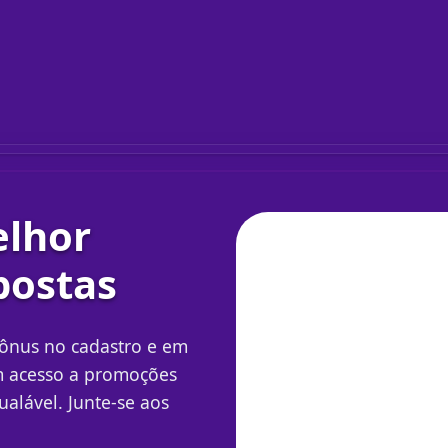
elhor
postas
ônus no cadastro e em
m acesso a promoções
ualável. Junte-se aos