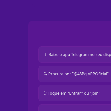
📱 Baixe o app Telegram no seu disp
🔍 Procure por "@48Pg APPOficial"
👆 Toque em "Entrar" ou "Join"