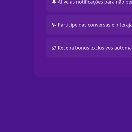
🔔 Ative as notificações para não p
💬 Participe das conversas e interaj
🎁 Receba bônus exclusivos autom