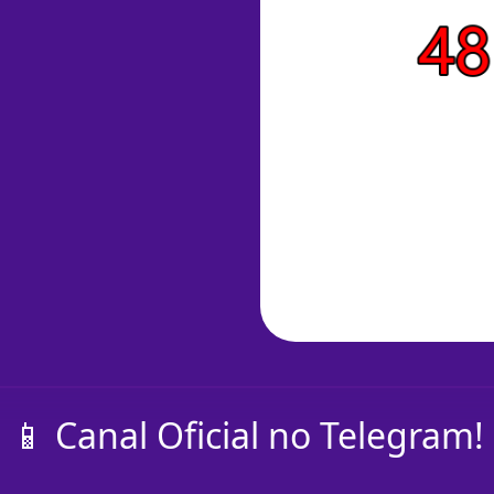
📱 Canal Oficial no Telegram!