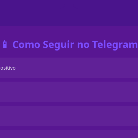
📱 Como Seguir no Telegram
ositivo