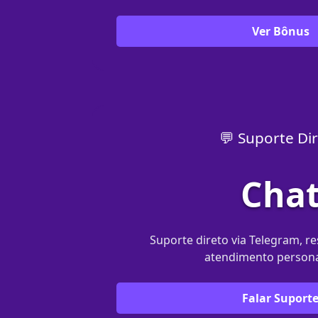
Ver Bônus
💬 Suporte Di
Cha
Suporte direto via Telegram, r
atendimento persona
Falar Suport