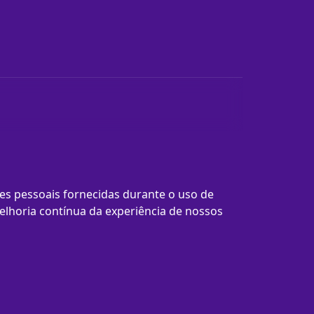
es pessoais fornecidas durante o uso de
elhoria contínua da experiência de nossos