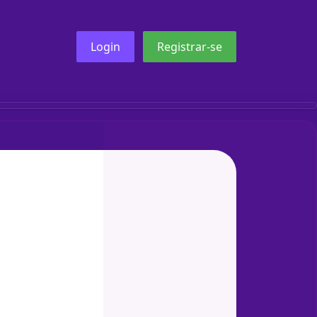
Login
Registrar-se