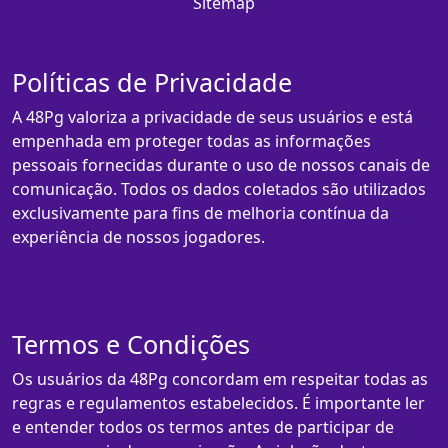
Sitemap
Políticas de Privacidade
A 48Pg valoriza a privacidade de seus usuários e está
empenhada em proteger todas as informações
pessoais fornecidas durante o uso de nossos canais de
comunicação. Todos os dados coletados são utilizados
exclusivamente para fins de melhoria contínua da
experiência de nossos jogadores.
Termos e Condições
Os usuários da 48Pg concordam em respeitar todas as
regras e regulamentos estabelecidos. É importante ler
e entender todos os termos antes de participar de