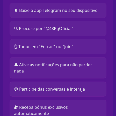
📱 Baixe o app Telegram no seu dispositivo
🔍 Procure por "@48PgOficial"
👆 Toque em "Entrar" ou "Join"
🔔 Ative as notificações para não perder
nada
💬 Participe das conversas e interaja
🎁 Receba bônus exclusivos
automaticamente