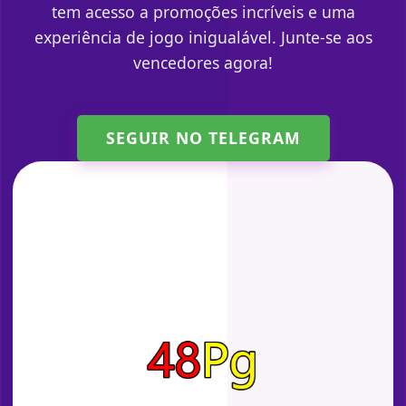
tem acesso a promoções incríveis e uma
experiência de jogo inigualável. Junte-se aos
vencedores agora!
SEGUIR NO TELEGRAM