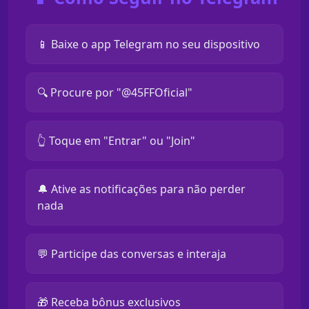
📱 Baixe o app Telegram no seu dispositivo
🔍 Procure por "@45FFOficial"
👆 Toque em "Entrar" ou "Join"
🔔 Ative as notificações para não perder
nada
💬 Participe das conversas e interaja
🎁 Receba bônus exclusivos