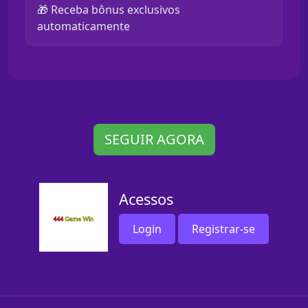
🎁 Receba bônus exclusivos
automaticamente
SEGUIR AGORA
Acessos
Login
Registrar-se