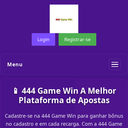
Login
Registrar-se
Menu
📱 444 Game Win A Melhor
Plataforma de Apostas
Cadastre-se na 444 Game Win para ganhar bônus
no cadastro e em cada recarga. Com a 444 Game