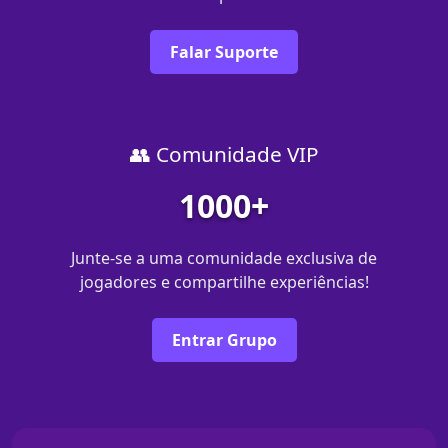
Falar Suporte
👥 Comunidade VIP
1000+
Junte-se a uma comunidade exclusiva de
jogadores e compartilhe experiências!
Entrar Grupo