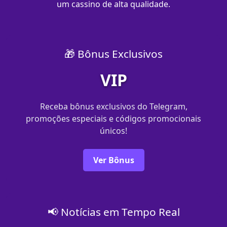
um cassino de alta qualidade.
🎁 Bônus Exclusivos
VIP
Receba bônus exclusivos do Telegram,
promoções especiais e códigos promocionais
únicos!
Ver Bônus
📢 Notícias em Tempo Real