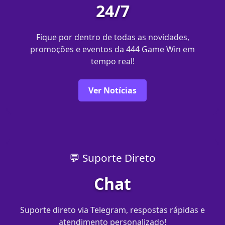
24/7
Fique por dentro de todas as novidades,
promoções e eventos da 444 Game Win em
tempo real!
Ver Notícias
💬 Suporte Direto
Chat
Suporte direto via Telegram, respostas rápidas e
atendimento personalizado!