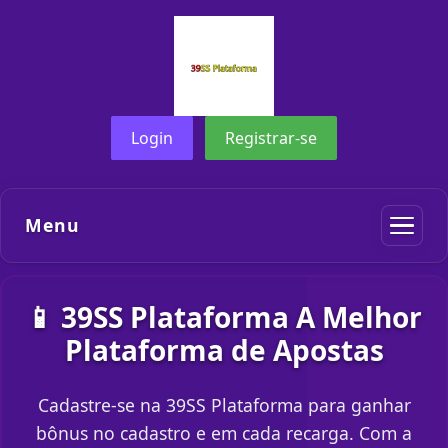
Login
Registrar-se
Menu
📱 39SS Plataforma A Melhor
Plataforma de Apostas
Cadastre-se na 39SS Plataforma para ganhar
bônus no cadastro e em cada recarga. Com a