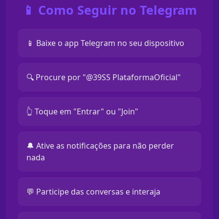
📱 Como Seguir no Telegram
📱 Baixe o app Telegram no seu dispositivo
🔍 Procure por "@39SS PlataformaOficial"
👆 Toque em "Entrar" ou "Join"
🔔 Ative as notificações para não perder
nada
💬 Participe das conversas e interaja