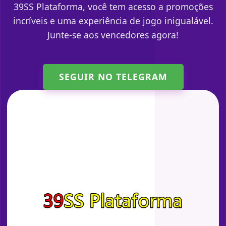
39SS Plataforma, você tem acesso a promoções
incríveis e uma experiência de jogo inigualável.
Junte-se aos vencedores agora!
SEGUIR NO TELEGRAM