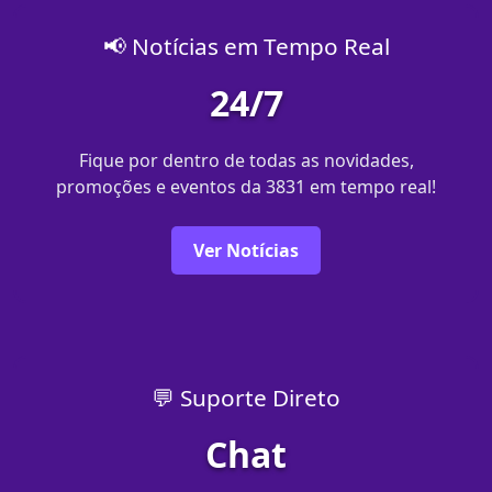
📢 Notícias em Tempo Real
24/7
Fique por dentro de todas as novidades,
promoções e eventos da 3831 em tempo real!
Ver Notícias
💬 Suporte Direto
Chat