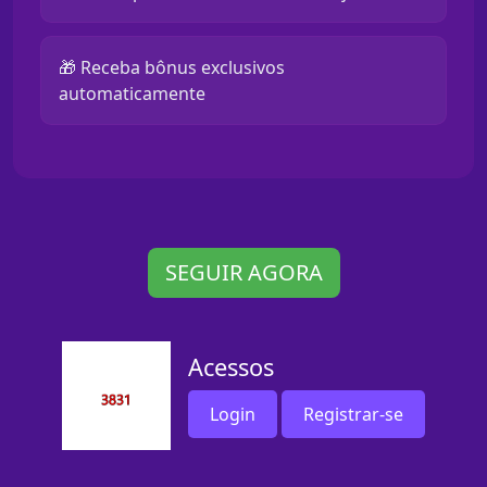
🎁 Receba bônus exclusivos
automaticamente
SEGUIR AGORA
Acessos
Login
Registrar-se