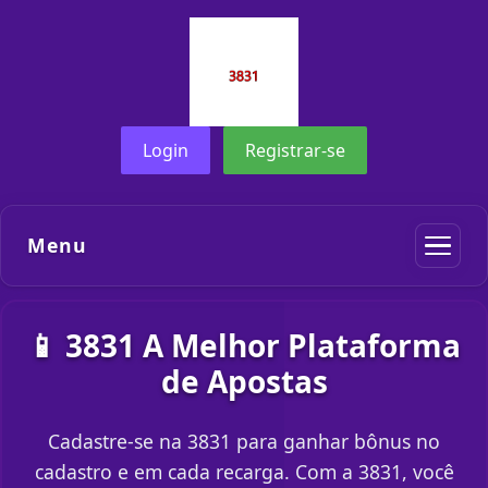
Login
Registrar-se
Menu
📱 3831 A Melhor Plataforma
de Apostas
Cadastre-se na 3831 para ganhar bônus no
cadastro e em cada recarga. Com a 3831, você