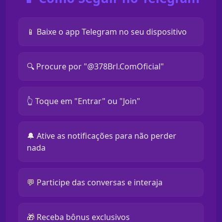
📱 Baixe o app Telegram no seu dispositivo
🔍 Procure por "@378Brl.ComOficial"
👆 Toque em "Entrar" ou "Join"
🔔 Ative as notificações para não perder
nada
💬 Participe das conversas e interaja
🎁 Receba bônus exclusivos