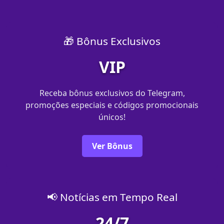
🎁 Bônus Exclusivos
VIP
Receba bônus exclusivos do Telegram,
promoções especiais e códigos promocionais
únicos!
Ver Bônus
📢 Notícias em Tempo Real
24/7