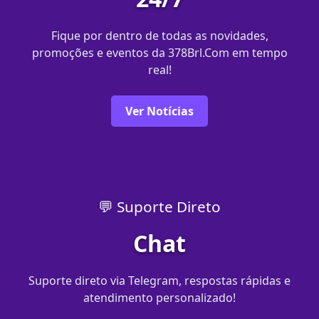
Fique por dentro de todas as novidades,
promoções e eventos da 378Brl.Com em tempo
real!
Ver Notícias
💬 Suporte Direto
Chat
Suporte direto via Telegram, respostas rápidas e
atendimento personalizado!