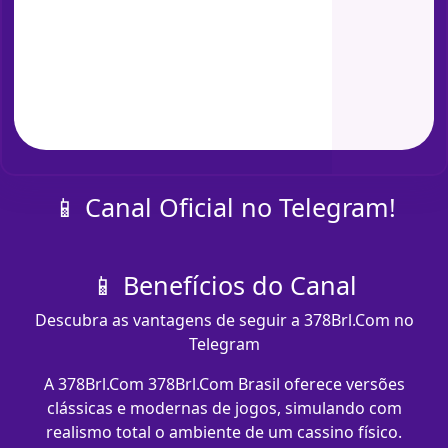
📱 Canal Oficial no Telegram!
📱 Benefícios do Canal
Descubra as vantagens de seguir a 378Brl.Com no
Telegram
A 378Brl.Com 378Brl.Com Brasil oferece versões
clássicas e modernas de jogos, simulando com
realismo total o ambiente de um cassino físico.