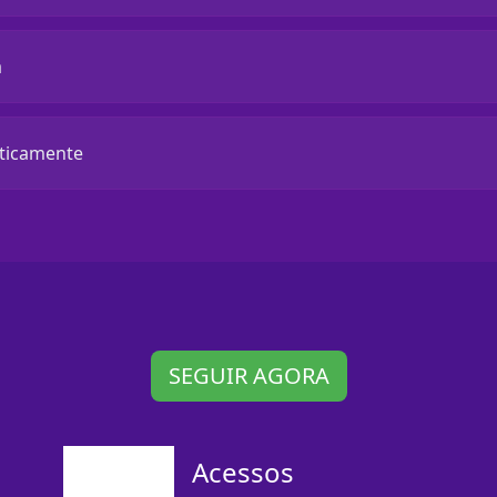
a
aticamente
SEGUIR AGORA
Acessos