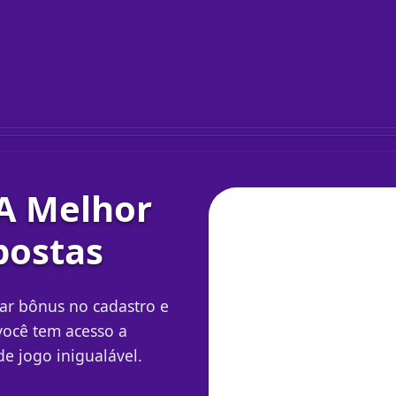
 A Melhor
postas
ar bônus no cadastro e
você tem acesso a
e jogo inigualável.