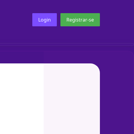
Login
Registrar-se