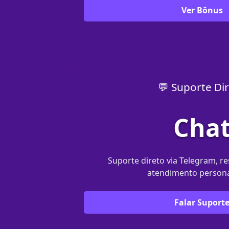
Ver Bônus
💬 Suporte Di
Cha
Suporte direto via Telegram, r
atendimento persona
Falar Suport