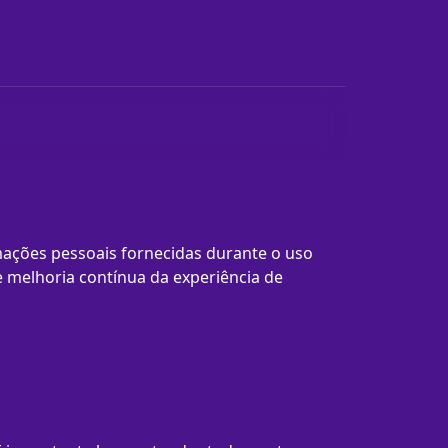
mações pessoais fornecidas durante o uso
e melhoria contínua da experiência de