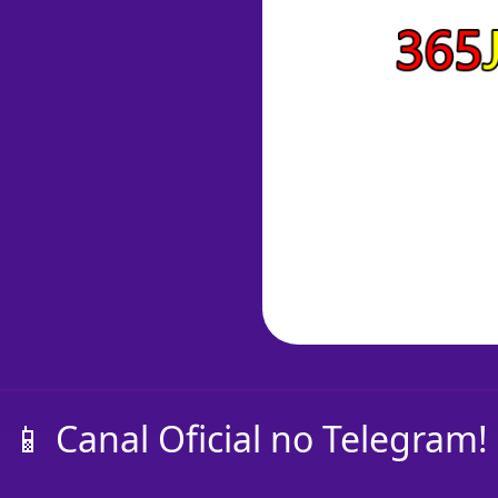
📱 Canal Oficial no Telegram!