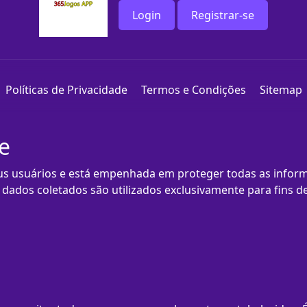
Login
Registrar-se
Políticas de Privacidade
Termos e Condições
Sitemap
de
eus usuários e está empenhada em proteger todas as infor
dados coletados são utilizados exclusivamente para fins d