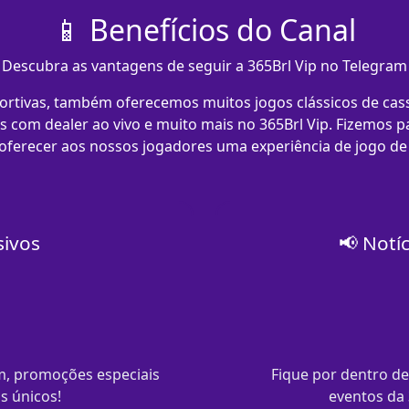
📱 Benefícios do Canal
Descubra as vantagens de seguir a 365Brl Vip no Telegram
ortivas, também oferecemos muitos jogos clássicos de cas
os com dealer ao vivo e muito mais no 365Brl Vip. Fizemos
oferecer aos nossos jogadores uma experiência de jogo de 
sivos
📢 Notí
m, promoções especiais
Fique por dentro d
s únicos!
eventos da 