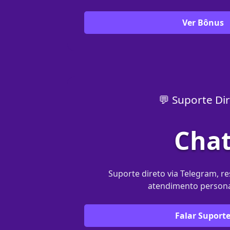
Ver Bônus
💬 Suporte Di
Cha
Suporte direto via Telegram, r
atendimento persona
Falar Suport