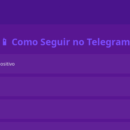
📱 Como Seguir no Telegram
ositivo