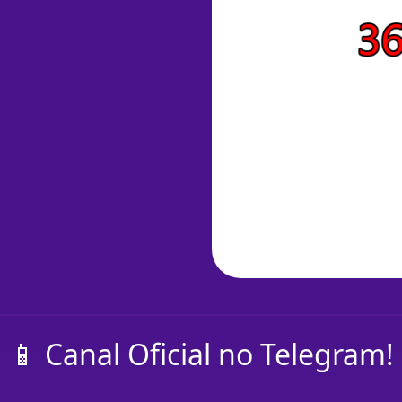
📱 Canal Oficial no Telegram!