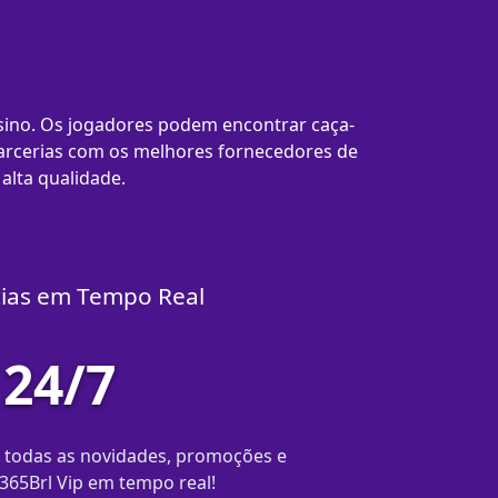
sino. Os jogadores podem encontrar caça-
 parcerias com os melhores fornecedores de
alta qualidade.
cias em Tempo Real
24/7
e todas as novidades, promoções e
365Brl Vip em tempo real!