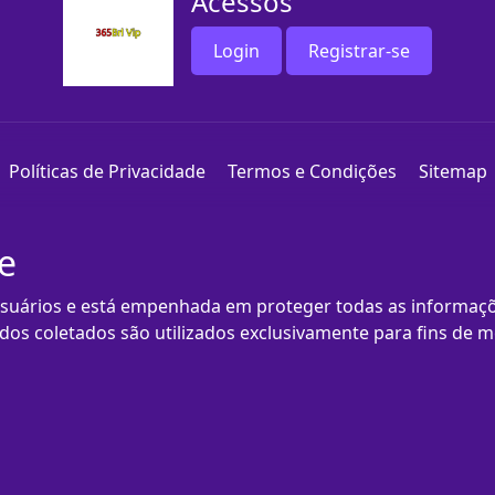
Acessos
Login
Registrar-se
Políticas de Privacidade
Termos e Condições
Sitemap
de
s usuários e está empenhada em proteger todas as informaç
os coletados são utilizados exclusivamente para fins de m