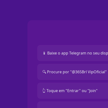
📱 Baixe o app Telegram no seu disp
🔍 Procure por "@365Brl VipOficial"
👆 Toque em "Entrar" ou "Join"