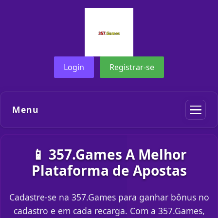
Login
Registrar-se
Menu
📱 357.Games A Melhor
Plataforma de Apostas
Cadastre-se na 357.Games para ganhar bônus no
cadastro e em cada recarga. Com a 357.Games,