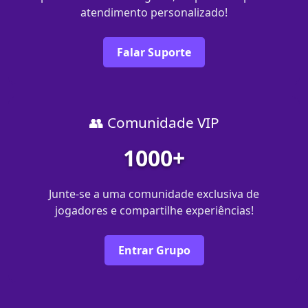
atendimento personalizado!
Falar Suporte
👥 Comunidade VIP
1000+
Junte-se a uma comunidade exclusiva de
jogadores e compartilhe experiências!
Entrar Grupo