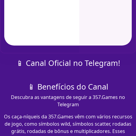
📱 Canal Oficial no Telegram!
📱 Benefícios do Canal
Descubra as vantagens de seguir a 357.Games no
Telegram
Os caça-níqueis da 357.Games vêm com vários recursos
de jogo, como símbolos wild, símbolos scatter, rodadas
grátis, rodadas de bônus e multiplicadores. Esses