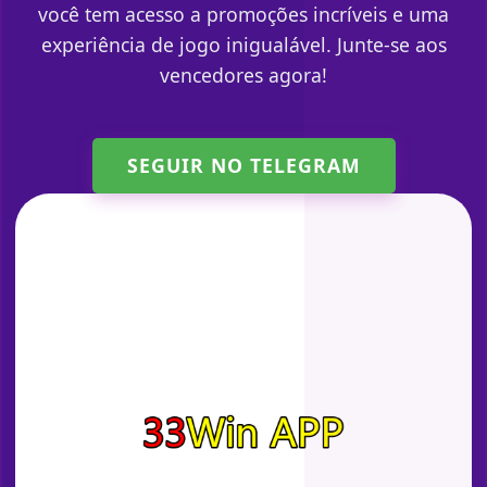
você tem acesso a promoções incríveis e uma
experiência de jogo inigualável. Junte-se aos
vencedores agora!
SEGUIR NO TELEGRAM