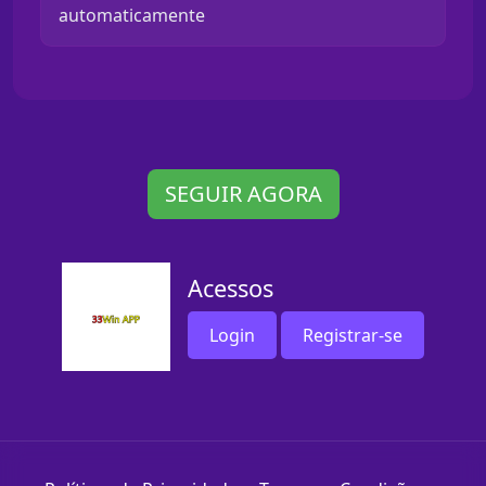
automaticamente
SEGUIR AGORA
Acessos
Login
Registrar-se