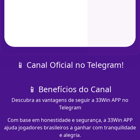
📱 Canal Oficial no Telegram!
📱 Benefícios do Canal
Descubra as vantagens de seguir a 33Win APP no
Telegram
Com base em honestidade e segurança, a 33Win APP
ajuda jogadores brasileiros a ganhar com tranquilidade
e alegria.