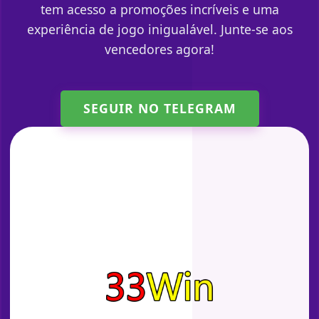
tem acesso a promoções incríveis e uma
experiência de jogo inigualável. Junte-se aos
vencedores agora!
SEGUIR NO TELEGRAM