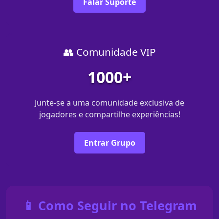
Falar Suporte
👥 Comunidade VIP
1000+
Junte-se a uma comunidade exclusiva de
jogadores e compartilhe experiências!
Entrar Grupo
📱 Como Seguir no Telegram