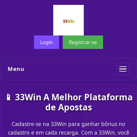
Login
Registrar-se
Menu
📱 33Win A Melhor Plataforma
de Apostas
Cadastre-se na 33Win para ganhar bônus no
cadastro e em cada recarga. Com a 33Win, você