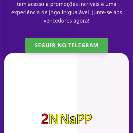
tem acesso a promoções incríveis e uma
experiência de jogo inigualável. Junte-se aos
vencedores agora!
SEGUIR NO TELEGRAM