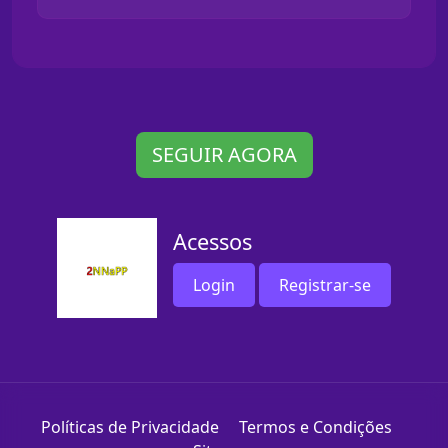
SEGUIR AGORA
Acessos
Login
Registrar-se
Políticas de Privacidade
Termos e Condições